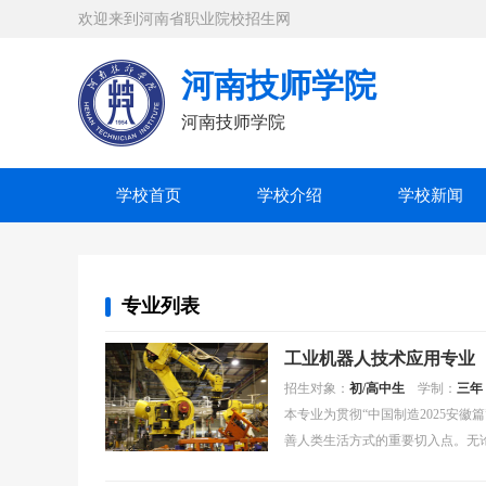
欢迎来到河南省职业院校招生网
河南技师学院
河南技师学院
学校首页
学校介绍
学校新闻
专业列表
工业机器人技术应用专业
招生对象：
初/高中生
学制：
三年
本专业为贯彻“中国制造2025安
善人类生活方式的重要切入点。无
器人，其研发和....